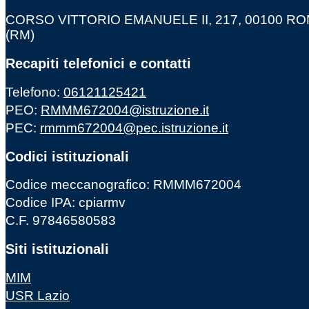
CORSO VITTORIO EMANUELE II, 217, 00100 R
(RM)
Recapiti telefonici e contatti
Telefono:
06121125421
PEO:
RMMM672004@istruzione.it
PEC:
rmmm672004@pec.istruzione.it
Codici istituzionali
Codice meccanografico: RMMM672004
Codice IPA: cpiarmv
C.F. 97846580583
Siti istituzionali
MIM
USR Lazio