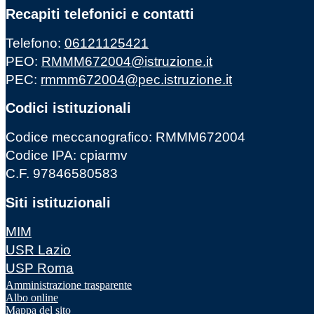
Recapiti telefonici e contatti
Telefono:
06121125421
PEO:
RMMM672004@istruzione.it
PEC:
rmmm672004@pec.istruzione.it
Codici istituzionali
Codice meccanografico: RMMM672004
Codice IPA: cpiarmv
C.F. 97846580583
Siti istituzionali
MIM
USR Lazio
USP Roma
Amministrazione trasparente
Albo online
Mappa del sito