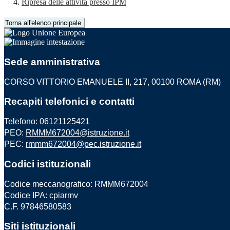
Ripresa delle attività presso IPM
Torna all'elenco principale
Sede amministrativa
CORSO VITTORIO EMANUELE II, 217, 00100 ROMA (RM)
Recapiti telefonici e contatti
Telefono:
06121125421
PEO:
RMMM672004@istruzione.it
PEC:
rmmm672004@pec.istruzione.it
Codici istituzionali
Codice meccanografico: RMMM672004
Codice IPA: cpiarmv
C.F. 97846580583
Siti istituzionali