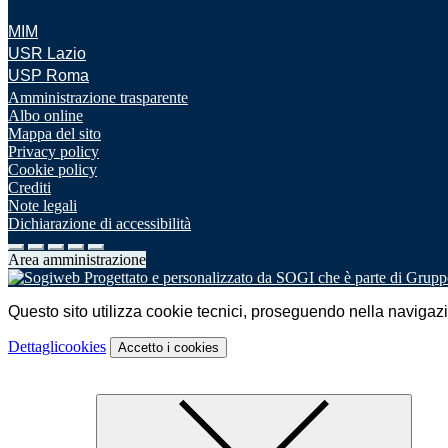
MIM
USR Lazio
USP Roma
Amministrazione trasparente
Albo online
Mappa del sito
Privacy policy
Cookie policy
Crediti
Note legali
Dichiarazione di accessibilità
Area amministrazione
Questo sito utilizza cookie tecnici, proseguendo nella navigazion
Dettagli
cookies
Accetto
i cookies