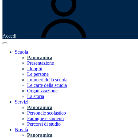
Accedi
Scuola
Panoramica
Presentazione
I luoghi
Le persone
I numeri della scuola
Le carte della scuola
Organizzazione
La storia
Servizi
Panoramica
Personale scolastico
Famiglie e studenti
Percorsi di studio
Novità
Panoramica