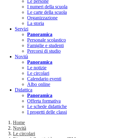
Le persone
I numeri della scuola
Le carte della scuola
Organizzazione
La storia
Servizi
Panoramica
Personale scolastico
Famiglie e studenti
Percorsi di studio
Novità
Panoramica
Le notizie
Le circolari
Calendario eventi
Albo online
Didattica
Panoramica
Offerta formativa
Le schede didattiche
I progetti delle classi
Home
Novità
Le circolari