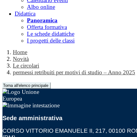
Calendario eventi
Albo online
Didattica
Panoramica
Offerta formativa
Le schede didattiche
I progetti delle classi
Home
Novità
Le circolari
permessi retribuiti per motivi di studio – Anno 2025
Torna all'elenco principale
Sede amministrativa
CORSO VITTORIO EMANUELE II, 217, 00100 R