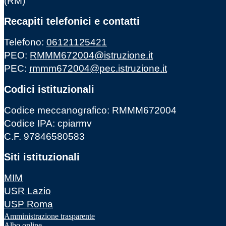
(RM)
Recapiti telefonici e contatti
Telefono:
06121125421
PEO:
RMMM672004@istruzione.it
PEC:
rmmm672004@pec.istruzione.it
Codici istituzionali
Codice meccanografico: RMMM672004
Codice IPA: cpiarmv
C.F. 97846580583
Siti istituzionali
MIM
USR Lazio
USP Roma
Amministrazione trasparente
Albo online