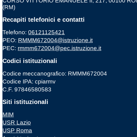
CORSO VITTORIO EMANUELE II, 217, 00100 R
(RM)
Recapiti telefonici e contatti
Telefono:
06121125421
PEO:
RMMM672004@istruzione.it
PEC:
rmmm672004@pec.istruzione.it
Codici istituzionali
Codice meccanografico: RMMM672004
Codice IPA: cpiarmv
C.F. 97846580583
Siti istituzionali
MIM
USR Lazio
USP Roma