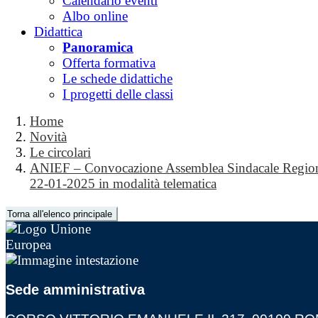
Calendario eventi
Albo online
Didattica
Panoramica
Offerta formativa
Le schede didattiche
I progetti delle classi
Home
Novità
Le circolari
ANIEF – Convocazione Assemblea Sindacale Region
22-01-2025 in modalità telematica
Torna all'elenco principale
Sede amministrativa