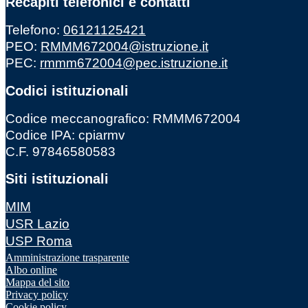
Recapiti telefonici e contatti
Telefono:
06121125421
PEO:
RMMM672004@istruzione.it
PEC:
rmmm672004@pec.istruzione.it
Codici istituzionali
Codice meccanografico: RMMM672004
Codice IPA: cpiarmv
C.F. 97846580583
Siti istituzionali
MIM
USR Lazio
USP Roma
Amministrazione trasparente
Albo online
Mappa del sito
Privacy policy
Cookie policy