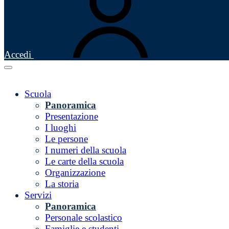
Accedi
Scuola
Panoramica
Presentazione
I luoghi
Le persone
I numeri della scuola
Le carte della scuola
Organizzazione
La storia
Servizi
Panoramica
Personale scolastico
Famiglie e studenti