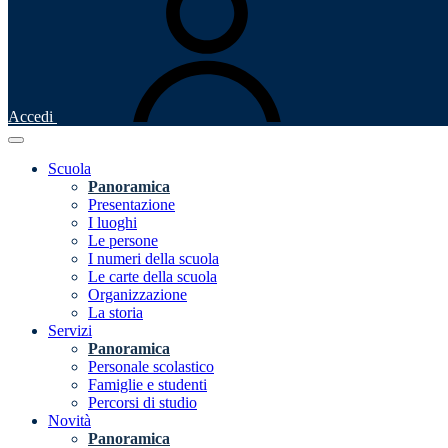
Accedi
Scuola
Panoramica
Presentazione
I luoghi
Le persone
I numeri della scuola
Le carte della scuola
Organizzazione
La storia
Servizi
Panoramica
Personale scolastico
Famiglie e studenti
Percorsi di studio
Novità
Panoramica