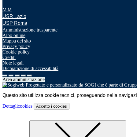
MIM
USR Lazio
USP Roma
Amministrazione trasparente
Albo online
Mappa del sito
Privacy policy
Cookie policy
Crediti
Note legali
Dichiarazione di accessibilità
Area amministrazione
Questo sito utilizza cookie tecnici, proseguendo nella navigazion
Dettagli
cookies
Accetto
i cookies