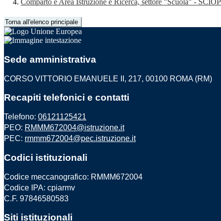
Comparto e Area Istruzione e Ricerca, settore "Scuola" - 
Torna all'elenco principale
Sede amministrativa
CORSO VITTORIO EMANUELE II, 217, 00100 ROMA (RM)
Recapiti telefonici e contatti
Telefono:
06121125421
PEO:
RMMM672004@istruzione.it
PEC:
rmmm672004@pec.istruzione.it
Codici istituzionali
Codice meccanografico: RMMM672004
Codice IPA: cpiarmv
C.F. 97846580583
Siti istituzionali