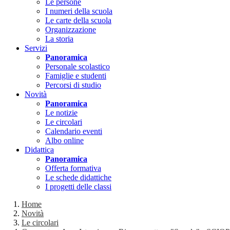
Le persone
I numeri della scuola
Le carte della scuola
Organizzazione
La storia
Servizi
Panoramica
Personale scolastico
Famiglie e studenti
Percorsi di studio
Novità
Panoramica
Le notizie
Le circolari
Calendario eventi
Albo online
Didattica
Panoramica
Offerta formativa
Le schede didattiche
I progetti delle classi
Home
Novità
Le circolari