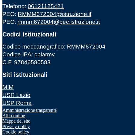
Telefono:
06121125421
PEO:
RMMM672004@istruzione.it
PEC:
rmmm672004@pec.istruzione.it
Codici istituzionali
Codice meccanografico: RMMM672004
Codice IPA: cpiarmv
C.F. 97846580583
Siti istituzionali
MIM
USR Lazio
USP Roma
Amministrazione trasparente
Albo online
Mappa del sito
Privacy policy
Cookie policy