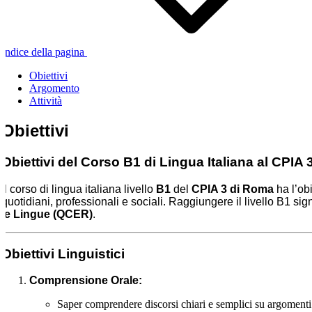
Indice della pagina
Obiettivi
Argomento
Attività
Obiettivi
Obiettivi del Corso B1 di Lingua Italiana al CPIA
Il corso di lingua italiana livello
B1
del
CPIA 3 di Roma
ha l’ob
quotidiani, professionali e sociali. Raggiungere il livello B1 si
le Lingue (QCER)
.
Obiettivi Linguistici
Comprensione Orale:
Saper comprendere discorsi chiari e semplici su argomenti f