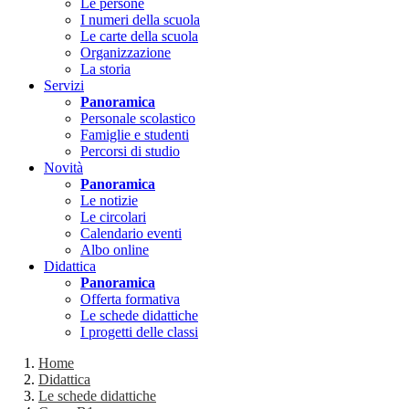
Le persone
I numeri della scuola
Le carte della scuola
Organizzazione
La storia
Servizi
Panoramica
Personale scolastico
Famiglie e studenti
Percorsi di studio
Novità
Panoramica
Le notizie
Le circolari
Calendario eventi
Albo online
Didattica
Panoramica
Offerta formativa
Le schede didattiche
I progetti delle classi
Home
Didattica
Le schede didattiche