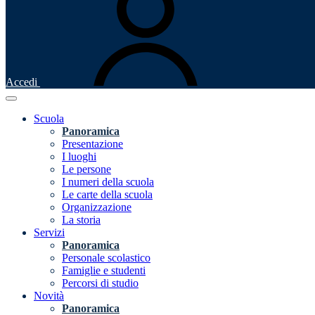
Accedi
Scuola
Panoramica
Presentazione
I luoghi
Le persone
I numeri della scuola
Le carte della scuola
Organizzazione
La storia
Servizi
Panoramica
Personale scolastico
Famiglie e studenti
Percorsi di studio
Novità
Panoramica