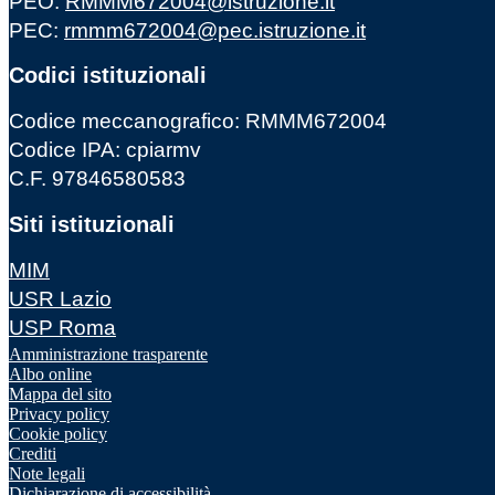
PEO:
RMMM672004@istruzione.it
PEC:
rmmm672004@pec.istruzione.it
Codici istituzionali
Codice meccanografico: RMMM672004
Codice IPA: cpiarmv
C.F. 97846580583
Siti istituzionali
MIM
USR Lazio
USP Roma
Amministrazione trasparente
Albo online
Mappa del sito
Privacy policy
Cookie policy
Crediti
Note legali
Dichiarazione di accessibilità