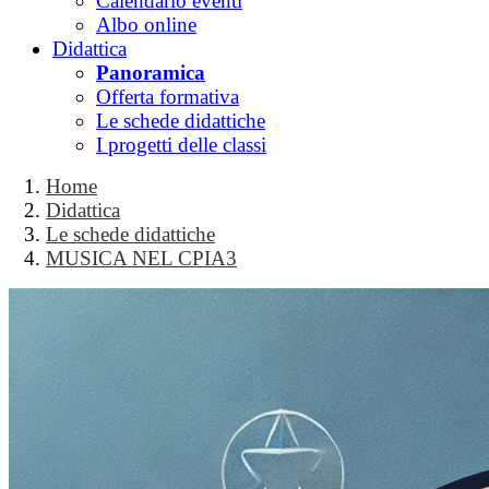
Calendario eventi
Albo online
Didattica
Panoramica
Offerta formativa
Le schede didattiche
I progetti delle classi
Home
Didattica
Le schede didattiche
MUSICA NEL CPIA3