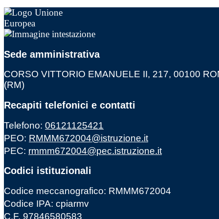
Sede amministrativa
CORSO VITTORIO EMANUELE II, 217, 00100 R
(RM)
Recapiti telefonici e contatti
Telefono:
06121125421
PEO:
RMMM672004@istruzione.it
PEC:
rmmm672004@pec.istruzione.it
Codici istituzionali
Codice meccanografico: RMMM672004
Codice IPA: cpiarmv
C.F. 97846580583