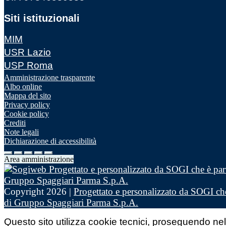
Siti istituzionali
MIM
USR Lazio
USP Roma
Amministrazione trasparente
Albo online
Mappa del sito
Privacy policy
Cookie policy
Crediti
Note legali
Dichiarazione di accessibilità
Area amministrazione
Copyright 2026 |
Progettato e personalizzato da SOGI che
di Gruppo Spaggiari Parma S.p.A.
Questo sito utilizza cookie tecnici, proseguendo nel