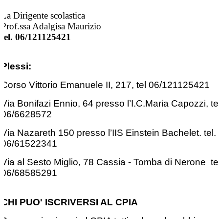
La Dirigente scolastica
Prof.ssa Adalgisa Maurizio
tel. 06/121125421
Plessi:
Corso Vittorio Emanuele II, 217, tel 06/121125421
Via Bonifazi Ennio, 64 presso l’I.C.Maria Capozzi, tel
06/6628572
Via Nazareth 150 presso l’IIS Einstein Bachelet. tel.
06/61522341
Via al Sesto Miglio, 78 Cassia - Tomba di Nerone tel
06/68585291
CHI PUO' ISCRIVERSI AL CPIA