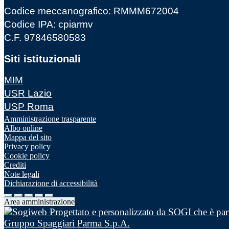
Codice meccanografico: RMMM672004
Codice IPA: cpiarmv
C.F. 97846580583
Siti istituzionali
MIM
USR Lazio
USP Roma
Amministrazione trasparente
Albo online
Mappa del sito
Privacy policy
Cookie policy
Crediti
Note legali
Dichiarazione di accessibilità
Area amministrazione