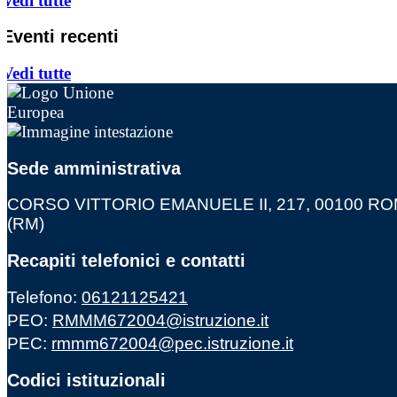
Vedi tutte
Eventi recenti
Vedi tutte
Sede amministrativa
CORSO VITTORIO EMANUELE II, 217, 00100 R
(RM)
Recapiti telefonici e contatti
Telefono:
06121125421
PEO:
RMMM672004@istruzione.it
PEC:
rmmm672004@pec.istruzione.it
Codici istituzionali