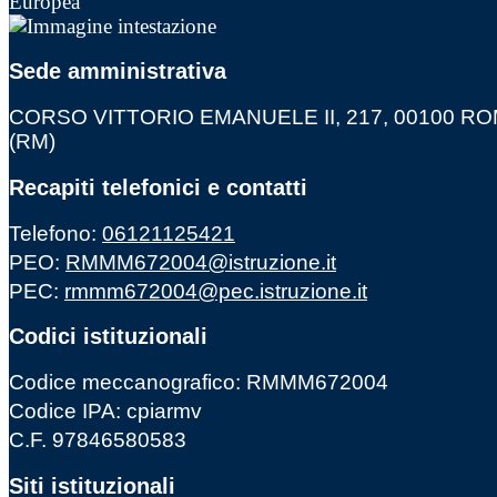
Sede amministrativa
CORSO VITTORIO EMANUELE II, 217, 00100 R
(RM)
Recapiti telefonici e contatti
Telefono:
06121125421
PEO:
RMMM672004@istruzione.it
PEC:
rmmm672004@pec.istruzione.it
Codici istituzionali
Codice meccanografico: RMMM672004
Codice IPA: cpiarmv
C.F. 97846580583
Siti istituzionali