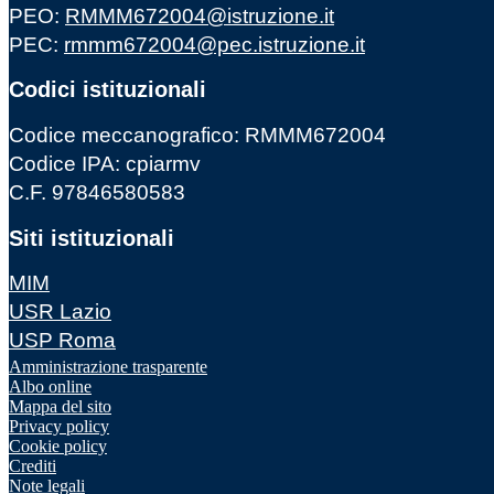
PEO:
RMMM672004@istruzione.it
PEC:
rmmm672004@pec.istruzione.it
Codici istituzionali
Codice meccanografico: RMMM672004
Codice IPA: cpiarmv
C.F. 97846580583
Siti istituzionali
MIM
USR Lazio
USP Roma
Amministrazione trasparente
Albo online
Mappa del sito
Privacy policy
Cookie policy
Crediti
Note legali