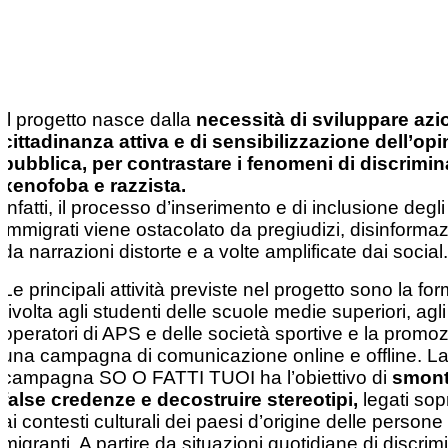
Il progetto nasce dalla
necessità di sviluppare azio
cittadinanza attiva e di sensibilizzazione dell’op
pubblica, per contrastare i fenomeni di discrimi
xenofoba e razzista.
Infatti, il processo d’inserimento e di inclusione degli
immigrati viene ostacolato da pregiudizi, disinforma
da narrazioni distorte e a volte amplificate dai social.
Le principali attività previste nel progetto sono la f
rivolta agli studenti delle scuole medie superiori, agli
operatori di APS e delle società sportive e la promoz
una campagna di comunicazione online e offline. L
campagna SO O FATTI TUOI ha l’obiettivo di
smont
false credenze e decostruire stereotipi,
legati sopr
ai contesti culturali dei paesi d’origine delle persone
migranti. A partire da situazioni quotidiane di discri