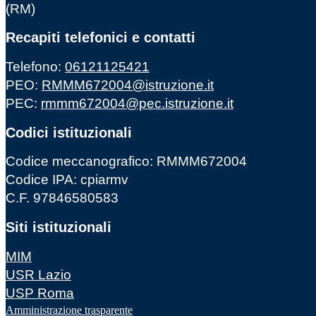
(RM)
Recapiti telefonici e contatti
Telefono:
06121125421
PEO:
RMMM672004@istruzione.it
PEC:
rmmm672004@pec.istruzione.it
Codici istituzionali
Codice meccanografico: RMMM672004
Codice IPA: cpiarmv
C.F. 97846580583
Siti istituzionali
MIM
USR Lazio
USP Roma
Amministrazione trasparente