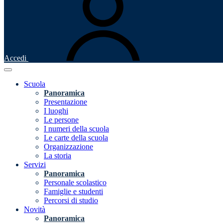
Accedi
Scuola
Panoramica
Presentazione
I luoghi
Le persone
I numeri della scuola
Le carte della scuola
Organizzazione
La storia
Servizi
Panoramica
Personale scolastico
Famiglie e studenti
Percorsi di studio
Novità
Panoramica