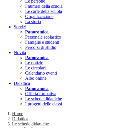
Le persone
I numeri della scuola
Le carte della scuola
Organizzazione
La storia
Servizi
Panoramica
Personale scolastico
Famiglie e studenti
Percorsi di studio
Novità
Panoramica
Le notizie
Le circolari
Calendario eventi
Albo online
Didattica
Panoramica
Offerta formativa
Le schede didattiche
I progetti delle classi
Home
Didattica
Le schede didattiche