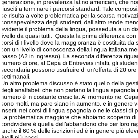
generazione, in prevalenza latino americani, che n
riusciti a terminare i percorsi standard. Tale compos
se risulta a volte problematica per la scarsa motivaz
consapevolezza degli studenti, dall'altro rende men
evidente il problema della lingua, posseduta a un di
livello da quasi tutti. Questa la prima differenza con i
corsi di I livello dove la maggioranza è costituita da s
con un livello di conoscenza della lingua italiana me
basso (A2 in ingresso). La seconda differenza riguar
numero di ore, al Cepa di Entrevias infatti, gli student
secondaria possono usufruire di un'offerta di 20 ore
settimanali.
Un altro problema discusso è stato quello della gest
degli analfabeti che non parlano la lingua spagnola e
numero è in costante crescita. Al momento nel Cep
sono molti, ma pare siano in aumento, e in genere
inseriti nei corsi di lingua spagnola o nelle classi di 
La problematica maggiore che abbiamo scoperto di
condividere è quella dell’abbandono che per loro r
anche il 60 % delle iscrizioni ed è in genere più elev
livelli più bassi.