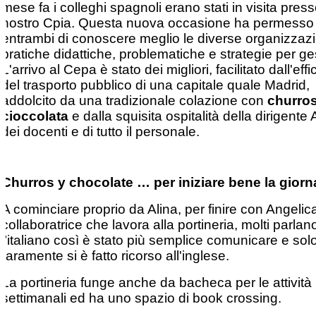
mese fa i colleghi spagnoli erano stati in visita presso
nostro Cpia. Questa nuova occasione ha permesso
entrambi di conoscere meglio le diverse organizzazi
pratiche didattiche, problematiche e strategie per ges
L'arrivo al Cepa è stato dei migliori, facilitato dall'eff
del trasporto pubblico di una capitale quale Madrid,
addolcito da una tradizionale colazione con
churros
cioccolata
e dalla squisita ospitalità della dirigente 
dei docenti e di tutto il personale.
Churros y chocolate … per iniziare bene la giorn
A cominciare proprio da Alina, per finire con Angelic
collaboratrice che lavora alla portineria, molti parlan
l’italiano così è stato più semplice comunicare e sol
raramente si è fatto ricorso all'inglese.
La portineria funge anche da bacheca per le attività
settimanali ed ha uno spazio di book crossing.