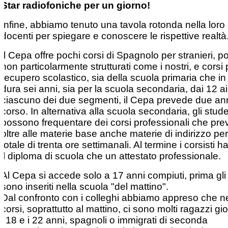
Star radiofoniche per un giorno!
Infine, abbiamo tenuto una tavola rotonda nella loro
docenti per spiegare e conoscere le rispettive realtà
Il Cepa offre pochi corsi di Spagnolo per stranieri, p
non particolarmente strutturati come i nostri, e corsi p
recupero scolastico, sia della scuola primaria che 
dura sei anni, sia per la scuola secondaria, dai 12 ai
ciascuno dei due segmenti, il Cepa prevede due ann
corso. In alternativa alla scuola secondaria, gli stude
possono frequentare dei corsi professionali che pr
oltre alle materie base anche materie di indirizzo pe
totale di trenta ore settimanali. Al termine i corsisti 
il diploma di scuola che un attestato professionale.
Al Cepa si accede solo a 17 anni compiuti, prima gli
sono inseriti nella scuola "del mattino".
Dal confronto con i colleghi abbiamo appreso che ne
corsi, soprattutto al mattino, ci sono molti ragazzi gio
i 18 e i 22 anni, spagnoli o immigrati di seconda