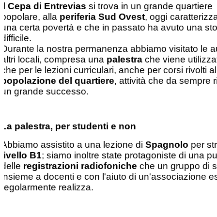
Il
Cepa di Entrevias
si trova in un grande quartiere
popolare, alla
periferia Sud Ovest
, oggi caratterizz
una certa povertà e che in passato ha avuto una sto
difficile.
Durante la nostra permanenza abbiamo visitato le au
altri locali, compresa una
palestra
che viene utilizzat
che per le lezioni curriculari, anche per corsi rivolti al
popolazione del quartiere
, attività che da sempre 
un grande successo.
La palestra, per studenti e non
Abbiamo assistito a una lezione di
Spagnolo
per str
livello B1
; siamo inoltre state protagoniste di una p
delle
registrazioni radiofoniche
che un gruppo di s
insieme a docenti e con l'aiuto di un'associazione e
regolarmente realizza.