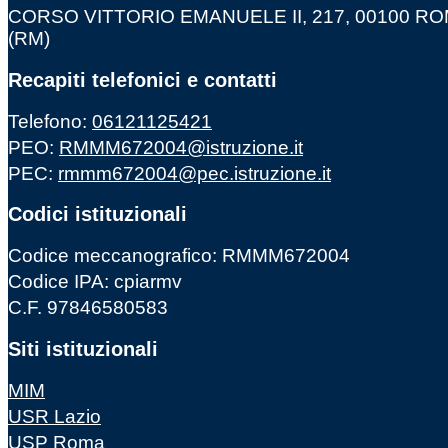
CORSO VITTORIO EMANUELE II, 217, 00100 R
(RM)
Recapiti telefonici e contatti
Telefono:
06121125421
PEO:
RMMM672004@istruzione.it
PEC:
rmmm672004@pec.istruzione.it
Codici istituzionali
Codice meccanografico: RMMM672004
Codice IPA: cpiarmv
C.F. 97846580583
Siti istituzionali
MIM
USR Lazio
USP Roma